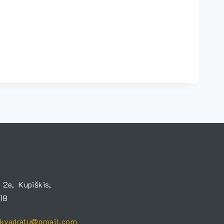
 2e, Kupiškis,
18
0kvadratu@gmail.com