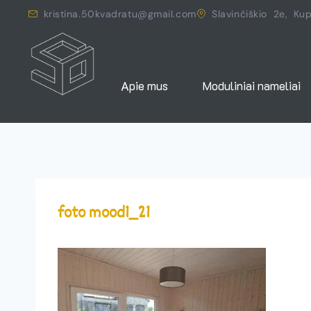
kristina.50kvadratu@gmail.com
Slavinčiškio 2e, Kup
Apie mus
Moduliniai nameliai
foto mood1_21