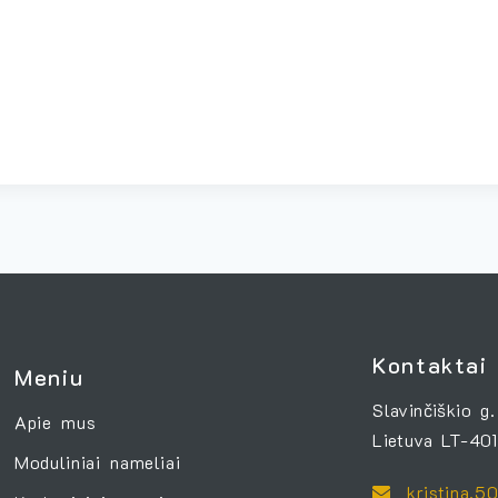
Kontaktai
Meniu
Slavinčiškio g.
Apie mus
Lietuva LT-401
Moduliniai nameliai
kristina.5