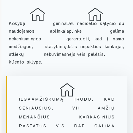
Kokybę gerina
Dėl nedidelio sąlyčio su
naudojamos aplinkai
aplinka galima
nekenksmingos
garantuoti, kad į namo
medžiagos, statybinių
dalis nepaklius kenkėjai,
atliekų nebuvimas
neįsiveis pelėsis.
kliento sklype.
ILGAAMŽIŠKUMĄ ĮRODO, KAD
SENIAUSIUS, VII AMŽIŲ
MENANČIUS KARKASINIUS
PASTATUS VIS DAR GALIMA