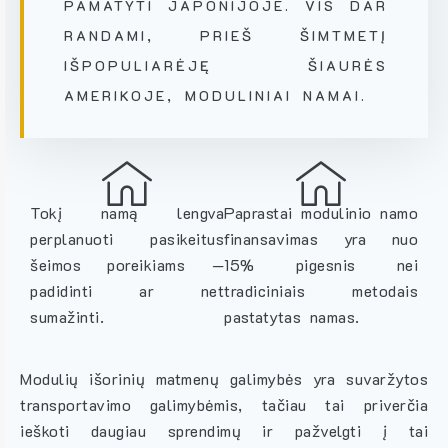
PAMATYTI JAPONIJOJE. VIS DAR
RANDAMI, PRIEŠ ŠIMTMETĮ
IŠPOPULIARĖJĘ ŠIAURĖS
AMERIKOJE, MODULINIAI NAMAI.
Tokį namą lengva
Paprastai modulinio namo
perplanuoti pasikeitus
finansavimas yra nuo
šeimos poreikiams —
15% pigesnis nei
padidinti ar net
tradiciniais metodais
sumažinti.
pastatytas namas.
Modulių išorinių matmenų galimybės yra suvaržytos
transportavimo galimybėmis, tačiau tai priverčia
ieškoti daugiau sprendimų ir pažvelgti į tai