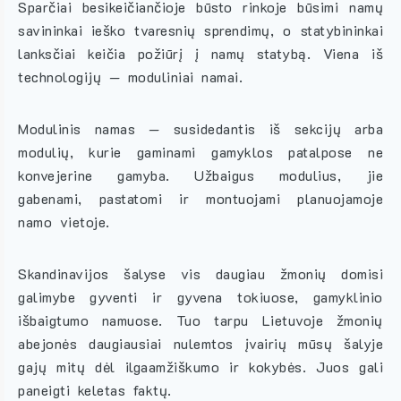
Sparčiai besikeičiančioje būsto rinkoje būsimi namų
savininkai ieško tvaresnių sprendimų, o statybininkai
lanksčiai keičia požiūrį į namų statybą. Viena iš
technologijų — moduliniai namai.
Modulinis namas — susidedantis iš sekcijų arba
modulių, kurie gaminami gamyklos patalpose ne
konvejerine gamyba. Užbaigus modulius, jie
gabenami, pastatomi ir montuojami planuojamoje
namo vietoje.
Skandinavijos šalyse vis daugiau žmonių domisi
galimybe gyventi ir gyvena tokiuose, gamyklinio
išbaigtumo namuose. Tuo tarpu Lietuvoje žmonių
abejonės daugiausiai nulemtos įvairių mūsų šalyje
gajų mitų dėl ilgaamžiškumo ir kokybės. Juos gali
paneigti keletas faktų.