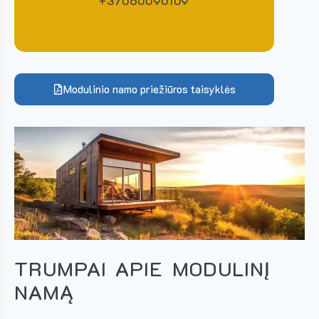
+37060090109
Modulinio namo priežiūros taisyklės
TRUMPAI APIE MODULINĮ
NAMĄ