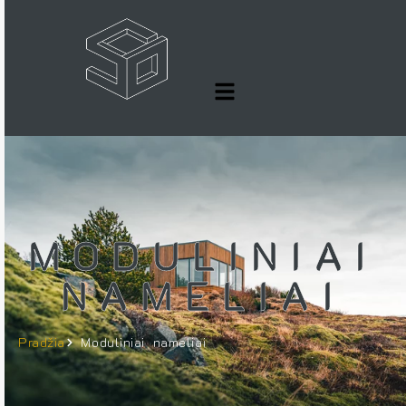
MODULINIAI
NAMELIAI
Pradžia
Moduliniai nameliai