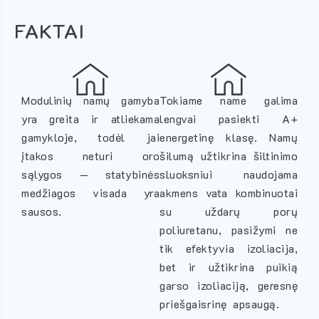
FAKTAI
Modulinių namų gamyba
Tokiame name galima
yra greita ir atliekama
lengvai pasiekti A+
gamykloje, todėl jai
energetinę klasę. Namų
įtakos neturi oro
šilumą užtikrina šiltinimo
sąlygos — statybinės
sluoksniui naudojama
medžiagos visada yra
akmens vata kombinuotai
sausos.
su uždarų porų
poliuretanu, pasižymi ne
tik efektyvia izoliacija,
bet ir užtikrina puikią
garso izoliaciją, geresnę
priešgaisrinę apsaugą.