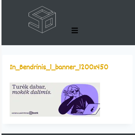
In_Bendrinis_1_banner_1200x450