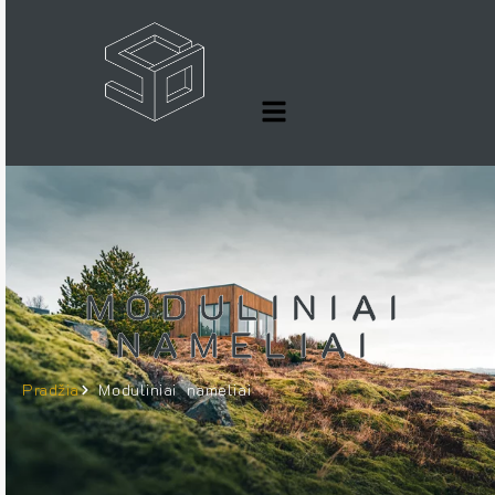
MODULINIAI
NAMELIAI
Pradžia
Moduliniai nameliai