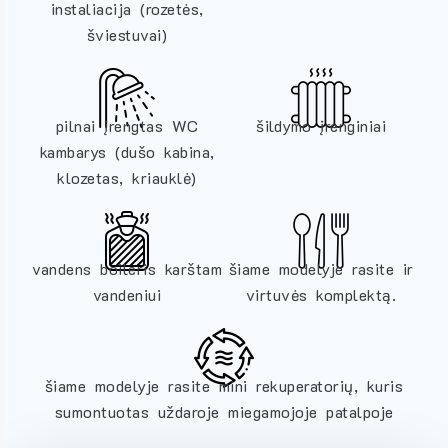
instaliacija (rozetės,
šviestuvai)
pilnai įrengtas WC
šildymo įrenginiai
kambarys (dušo kabina,
klozetas, kriauklė)
vandens boileris karštam
šiame modelyje rasite ir
vandeniui
virtuvės komplektą.
šiame modelyje rasite mini rekuperatorių, kuris
sumontuotas uždaroje miegamojoje patalpoje