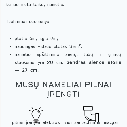
kuriuo metu laiku, namelis.
Techniniai duomenys:
plotis 6m, ilgis 9m;
naudingas vidaus plotas 32m²;
namelio apšiltinimo sienų, lubų ir grindų
sluoksnis yra 20 cm,
bendras sienos storis
—
27 cm
.
MŪSŲ NAMELIAI PILNAI
ĮRENGTI
pilnai įrengta elektros
visi santechniniai mazgai